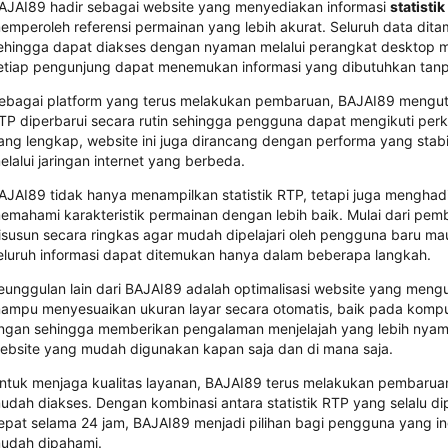
AJAI89 hadir sebagai website yang menyediakan informasi
statisti
emperoleh referensi permainan yang lebih akurat. Seluruh data dit
ehingga dapat diakses dengan nyaman melalui perangkat desktop m
etiap pengunjung dapat menemukan informasi yang dibutuhkan tanpa
ebagai platform yang terus melakukan pembaruan, BAJAI89 mengutama
TP diperbarui secara rutin sehingga pengguna dapat mengikuti pe
ang lengkap, website ini juga dirancang dengan performa yang stab
elalui jaringan internet yang berbeda.
AJAI89 tidak hanya menampilkan statistik RTP, tetapi juga mengh
emahami karakteristik permainan dengan lebih baik. Mulai dari pemba
isusun secara ringkas agar mudah dipelajari oleh pengguna baru m
eluruh informasi dapat ditemukan hanya dalam beberapa langkah.
eunggulan lain dari BAJAI89 adalah optimalisasi website yang men
ampu menyesuaikan ukuran layar secara otomatis, baik pada komput
ingan sehingga memberikan pengalaman menjelajah yang lebih nyama
ebsite yang mudah digunakan kapan saja dan di mana saja.
ntuk menjaga kualitas layanan, BAJAI89 terus melakukan pembaruan 
udah diakses. Dengan kombinasi antara statistik RTP yang selalu di
epat selama 24 jam, BAJAI89 menjadi pilihan bagi pengguna yang i
udah dipahami.