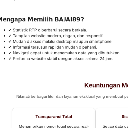
Mengapa Memilih BAJAI89?
✔ Statistik RTP diperbarui secara berkala.
✔ Tampilan website modern, ringan, dan responsif.
✔ Mudah diakses melalui desktop maupun smartphone.
✔ Informasi tersusun rapi dan mudah dipahami.
✔ Navigasi cepat untuk menemukan data yang dibutuhkan.
✔ Performa website stabil dengan akses selama 24 jam.
Keuntungan M
Nikmati berbagai fitur dan layanan eksklusif yang membuat
Transparansi Total
Sis
Menampilkan nomor togel secara real-
Setiap data d